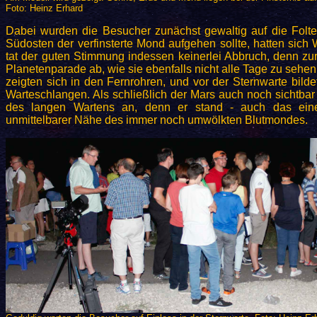
Foto: Heinz Erhard
Dabei wurden die Besucher zunächst gewaltig auf die Folt
Südosten der verfinsterte Mond aufgehen sollte, hatten sic
tat der guten Stimmung indessen keinerlei Abbruch, denn zur 
Planetenparade ab, wie sie ebenfalls nicht alle Tage zu sehen 
zeigten sich in den Fernrohren, und vor der Sternwarte bild
Warteschlangen. Als schließlich der Mars auch noch sichtba
des langen Wartens an, denn er stand - auch das eine 
unmittelbarer Nähe des immer noch umwölkten Blutmondes.