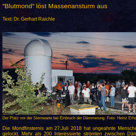
"Blutmond" löst Massenansturm aus
Text: Dr. Gerhart Raichle
Der Platz vor der Sternwarte bei Einbruch der Dämmerung. Foto: Heinz Erh
Die Mondfinsternis am 27.Juli 2018 hat ungeahnte Mensc
gelockt. Mehr als 200 Interessierte strömten zwischen Dä