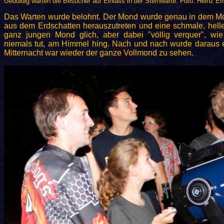
Geduldig warten die Besucher auf Einlass in der Sternwarte. Foto: Heinz Er
Das Warten wurde belohnt. Der Mond wurde genau in dem Mom
aus dem Erdschatten herauszutreten und eine schmale, helle
ganz jungen Mond glich, aber dabei "völlig verquer", wie
niemals tut, am Himmel hing. Nach und nach wurde daraus 
Mitternacht war wieder der ganze Vollmond zu sehen.