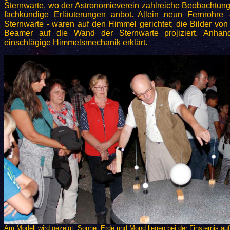
Sternwarte, wo der Astronomieverein zahlreiche Beobachtung
fachkundige Erläuterungen anbot. Allein neun Fernrohre -
Sternwarte - waren auf den Himmel gerichtet; die Bilder vo
Beamer auf die Wand der Sternwarte projiziert. Anha
einschlägige Himmelsmechanik erklärt.
Am Modell wird gezeigt: Sonne, Erde und Mond liegen bei der Finsternis auf