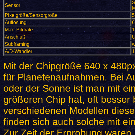
S
Sensor
M
Pixelgröße/Sensorgröße
5
Auflösung
6
Max. Bildrate
1
Anschluß
U
Subframing
w
A/D-Wandler
1
Mit der Chipgröße 640 x 480px
für Planetenaufnahmen. Bei
oder der Sonne ist man mit ei
größeren Chip hat, oft besser 
verschiedenen Modellen dies
finden sich auch solche mit e
Zur Zeit der Erprobung waren 