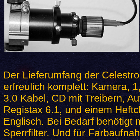
Der Lieferumfang der Celestro
erfreulich komplett: Kamera, 
3.0 Kabel, CD mit Treibern,
Registax 6.1, und einem Heftch
Englisch. Bei Bedarf benötigt
Sperrfilter. Und für Farbaufna