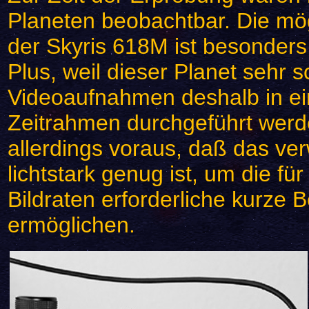
Planeten beobachtbar. Die mö
der Skyris 618M ist besonders 
Plus, weil dieser Planet sehr sc
Videoaufnahmen deshalb in e
Zeitrahmen durchgeführt werde
allerdings voraus, daß das ve
lichtstark genug ist, um die fü
Bildraten erforderliche kurze B
ermöglichen.